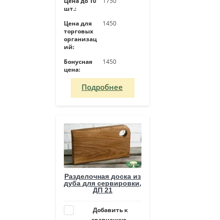
Цена до 10
1750
шт.:
Цена для
1450
торговых
организац
ий:
Бонусная
1450
цена:
Подробнее
Разделочная доска из
дуба для сервировки,
ДП 21
Добавить к
сравнению