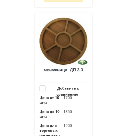
менажница, ДП 3.3
Добавить к
сравнению
Цена от 10
1700
шт.:
Цена до 10
1850
шт.:
Цена для
1500
торговых
организац