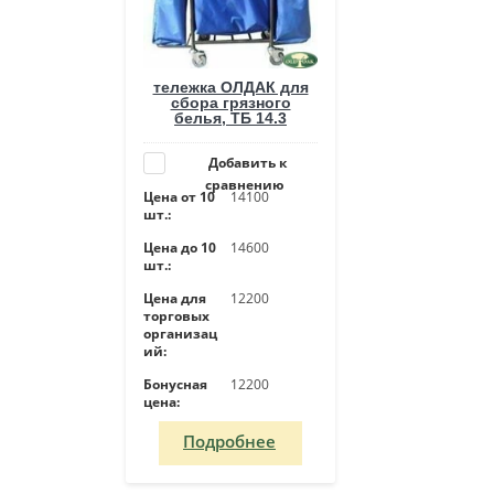
тележка ОЛДАК для
сбора грязного
белья, ТБ 14.3
Добавить к
сравнению
Цена от 10
14100
шт.:
Цена до 10
14600
шт.:
Цена для
12200
торговых
организац
ий:
Бонусная
12200
цена:
Подробнее