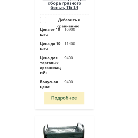
сбора грязного
белья, ТБ 14
Добавить к
сравнению
Цена от 10
10900
шт.:
Цена до 10
11400
шт.:
Цена для
9400
торговых
организац
ий:
Бонусная
9400
цена:
Подробнее