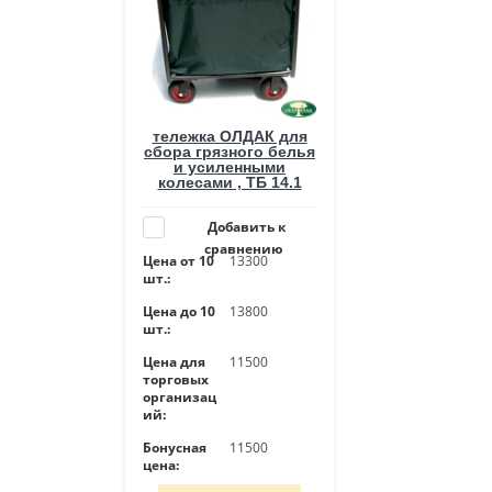
тележка ОЛДАК для
сбора грязного белья
и усиленными
колесами , ТБ 14.1
Добавить к
сравнению
Цена от 10
13300
шт.:
Цена до 10
13800
шт.:
Цена для
11500
торговых
организац
ий:
Бонусная
11500
цена: