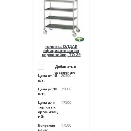
тележка ОЛДАК
официантская из
нержавейки, ТО 29
Добавить к
сравнению
Цена от 10
20500
шт.:
Цена до 10
21000
шт.:
Цена для
17500
торговых
организац
ий:
Бонусная
17500
цена: