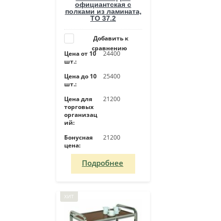
официантская с
полками из ламината,
ТО 37.2
Добавить к
сравнению
Цена от 10
24400
шт.:
Цена до 10
25400
шт.:
Цена для
21200
торговых
организац
ий:
Бонусная
21200
цена:
Подробнее
ХИТ