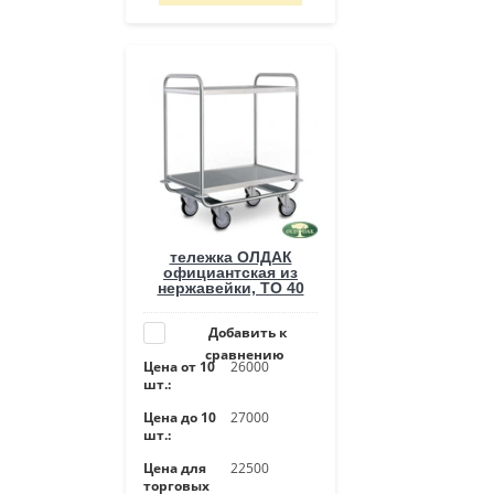
тележка ОЛДАК
официантская из
нержавейки, ТО 40
Добавить к
сравнению
Цена от 10
26000
шт.:
Цена до 10
27000
шт.:
Цена для
22500
торговых