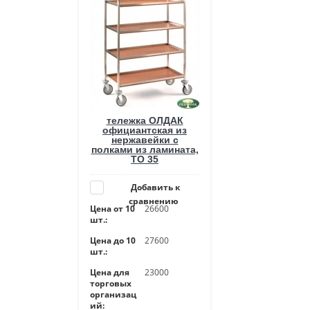
тележка ОЛДАК
официантская из
нержавейки с
полками из ламината,
ТО 35
Добавить к
сравнению
Цена от 10
26600
шт.:
Цена до 10
27600
шт.:
Цена для
23000
торговых
организац
ий: