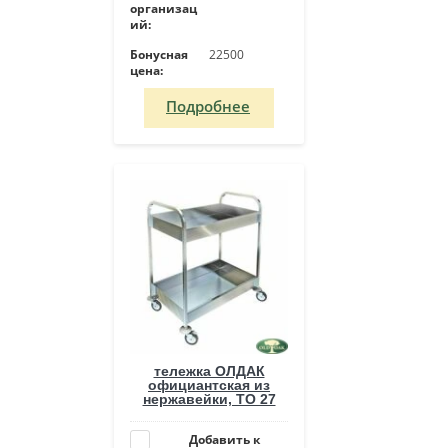
организац
ий:
Бонусная
22500
цена:
Подробнее
тележка ОЛДАК
официантская из
нержавейки, ТО 27
Добавить к