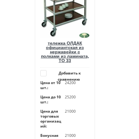
тележка ОЛДАК
официантская из
нержавейки с
полками из ламината,
ТО 33
Добавить к
сравнению
Цена от 10
24200
шт.:
Цена до 10
25200
шт.:
Цена для
21000
торговых
организац
ий:
Бонусная
21000